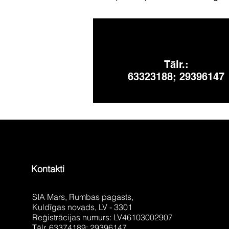
Tālr.:
63323188; 29396147
Kontakti
SIA Mars, Rumbas pagasts,
Kuldīgas novads, LV - 3301
Reģistrācijas numurs: LV46103002907
Tālr. 63374189; 29396147