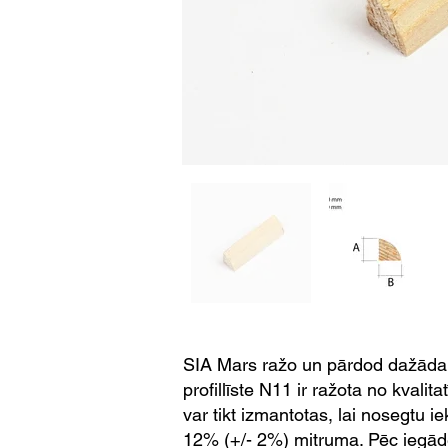
SIA Mars ražo un pārdod dažāda i
profillīste N11 ir ražota no kvali
var tikt izmantotas, lai nosegtu ie
12% (+/- 2%) mitruma. Pēc iegāde