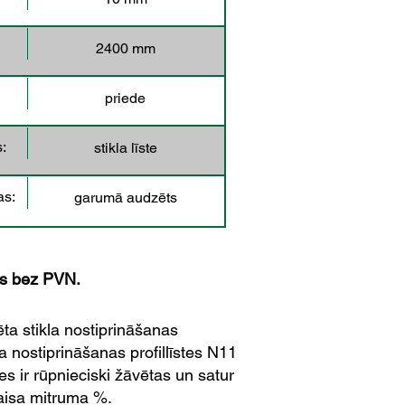
2400 mm
priede
:
stikla līste
as:
garumā audzēts
as bez PVN.
ta stikla nostiprināšanas
a nostiprināšanas profillīstes N11
tes ir rūpnieciski žāvētas un satur
gaisa mitruma %.