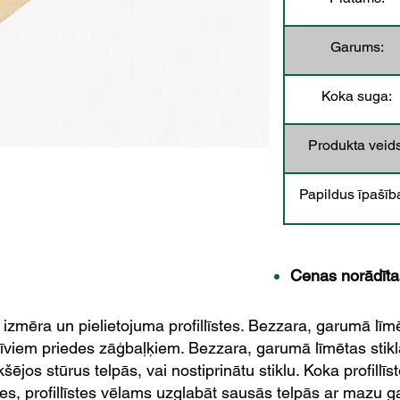
Garums:
Koka suga:
Produkta veids
Papildus īpašīb
Cenas norādīt
zmēra un pielietojuma profillīstes. Bezzara, garumā līmē
tatīviem priedes zāģbaļķiem. Bezzara, garumā līmētas stikl
kšējos stūrus telpās, vai nostiprinātu stiklu. Koka profillīs
s, profillīstes vēlams uzglabāt sausās telpās ar mazu 