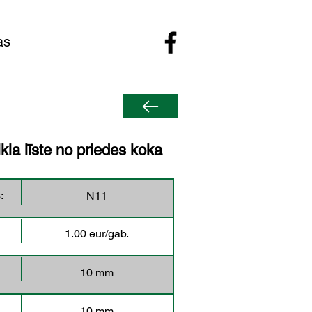
as
kla līste no priedes koka
:
N11
1.00 eur/gab.
10 mm
10 mm