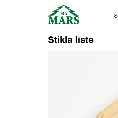
S
Stikla līste