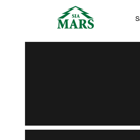
S
Valdes priekšsēdētājs
Andris Lapiņš
andris@mars-kokapstrade.lv