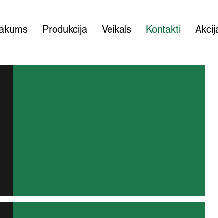
ākums
Produkcija
Veikals
Kontakti
Akcij
Ražošanas vadītājs
Aigars Bukovskis
aigars@mars-kokapstrade.lv