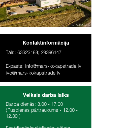
Kontaktinformācija
Tālr.:
63323188
;
29396147
E-pasts:
info@mars-kokapstrade.lv
;
ivo@mars-kokapstrade.lv
Veikala darba laiks
Darba dienās:
8.00 - 17.00
(Pusdienas pārtraukums -
12.00 -
12.30
)
Sestdienās/svētdienās: slēgts