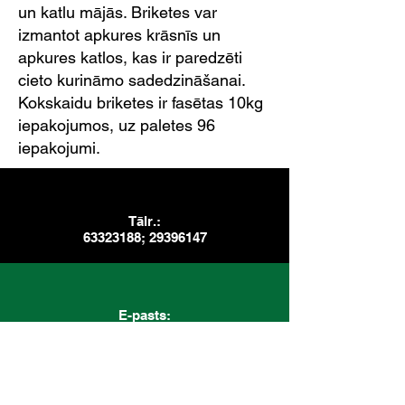
un katlu mājās. Briketes var
izmantot apkures krāsnīs un
apkures katlos, kas ir paredzēti
cieto kurināmo sadedzināšanai.
Kokskaidu briketes ir fasētas 10kg
iepakojumos, uz paletes 96
iepakojumi.
Tālr.:
63323188
;
29396147
E-pasts:
info@mars-kokapstrade.lv
;
ivo@mars-kokapstrade.lv