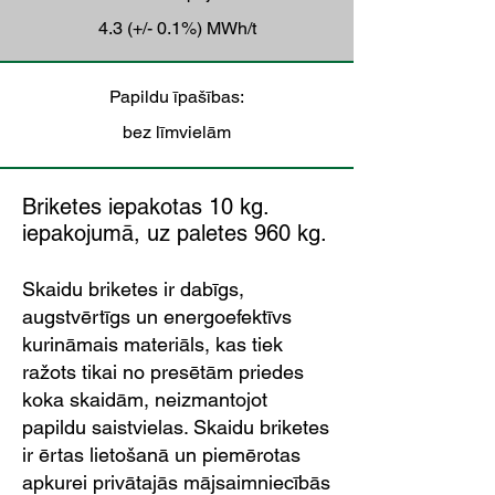
4.3 (+/- 0.1%) MWh/t
Papildu īpašības:
bez līmvielām
Briketes iepakotas 10 kg.
iepakojumā, uz paletes 960 kg.
Skaidu briketes ir dabīgs,
augstvērtīgs un energoefektīvs
kurināmais materiāls, kas tiek
ražots tikai no presētām priedes
koka skaidām, neizmantojot
papildu saistvielas. Skaidu briketes
ir ērtas lietošanā un piemērotas
apkurei privātajās mājsaimniecībās