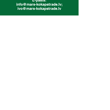
E-pasts:
info@mars-kokapstrade.lv
;
ivo@mars-kokapstrade.lv
Adrese:
Kuldīga, Rumbas pag.
"MARS"
Kontakti
SIA Mars, Rumbas pagasts,
Kuldīgas novads, LV - 3301
Reģistrācijas numurs: LV46103002907
Tālr.
63374189
;
29396147
E-pasts:
info@mars-kokapstrade.lv
Darba laiks
Darba dienās:
8.00 - 17.00
(Pusdienu pārtraukums -
12.00 - 12.30
)