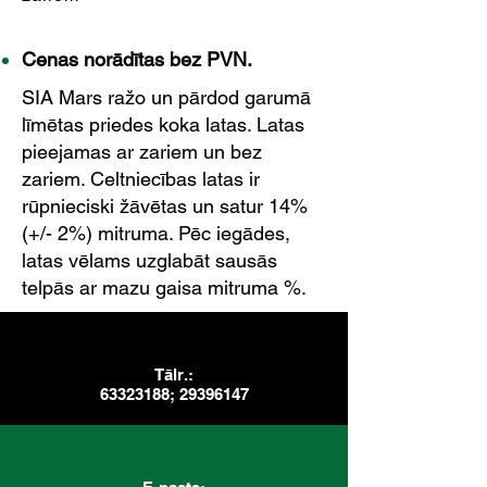
Cenas norādītas bez PVN.
SIA Mars ražo un pārdod garumā
līmētas priedes koka latas. Latas
pieejamas ar zariem un bez
zariem. Celtniecības latas ir
rūpnieciski žāvētas un satur 14%
(+/- 2%) mitruma. Pēc iegādes,
latas vēlams uzglabāt sausās
telpās ar mazu gaisa mitruma %.
Tālr.:
63323188
;
29396147