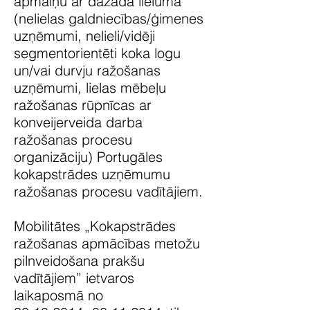
apmaiņu ar dažāda lieluma
(nelielas galdniecības/ģimenes
uzņēmumi, nelieli/vidēji
segmentorientēti koka logu
un/vai durvju ražošanas
uzņēmumi, lielas mēbeļu
ražošanas rūpnīcas ar
konveijerveida darba
ražošanas procesu
organizāciju) Portugāles
kokapstrādes uzņēmumu
ražošanas procesu vadītājiem
.
Mobilitātes „Kokapstrādes
ražošanas apmācības metožu
pilnveidošana prakšu
vadītājiem” ietvaros
laikaposmā no