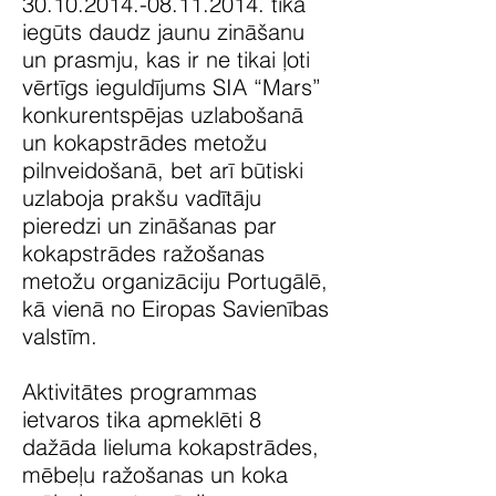
30.10.2014.-08.11.2014
. tika
iegūts daudz jaunu zināšanu
un prasmju, kas ir ne tikai ļoti
vērtīgs ieguldījums SIA “Mars”
konkurentspējas uzlabošanā
un kokapstrādes metožu
pilnveidošanā, bet arī būtiski
uzlaboja prakšu vadītāju
pieredzi un zināšanas par
kokapstrādes ražošanas
metožu organizāciju Portugālē,
kā vienā no Eiropas Savienības
valstīm.
Aktivitātes programmas
ietvaros tika apmeklēti 8
dažāda lieluma kokapstrādes,
mēbeļu ražošanas un koka