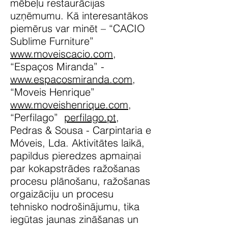
mēbeļu restaurācijas
uzņēmumu. Kā interesantākos
piemērus var minēt – “CACIO
Sublime Furniture”
www.moveiscacio.com
,
“Espaços Miranda” -
www.espacosmiranda.com
,
“Moveis Henrique”
www.moveishenrique.com
,
“Perfilago”
perfilago.pt
,
Pedras & Sousa - Carpintaria e
Móveis, Lda. Aktivitātes laikā,
papildus pieredzes apmaiņai
par kokapstrādes ražošanas
procesu plānošanu, ražošanas
orgaizāciju un procesu
tehnisko nodrošinājumu, tika
iegūtas jaunas zināšanas un