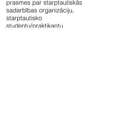
prasmes par starptautiskās
sadarbības organizāciju,
starptautisko
studentu/praktikantu
uzņemšanu, starptautisko
studentu prakses, sadzīves
apstākļu un kultūras
programmas organizāciju.
Aktivitātes kultūras
programmas ietvaros
aktivitātes dalībnieki apmeklēja
– Bragu, Bom Jesus,
Guimarães, Viana do Castelo
un Porto pilsētas.
Aktivitātes dalībnieki - SIA
“Mars” prakšu vadītāji saņēma
sertifikātus, kas apliecina