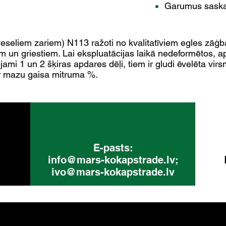
Garumus saskaņ
veseliem zariem) N113 ražoti no kvalitatīviem egles zāģb
m un griestiem. Lai ekspluatācijas laikā nedeformētos, apd
ami 1 un 2 šķiras apdares dēļi, tiem ir gludi ēvelēta vir
r mazu gaisa mitruma %.
E-pasts:
info@mars-kokapstrade.lv
;
ivo@mars-kokapstrade.lv