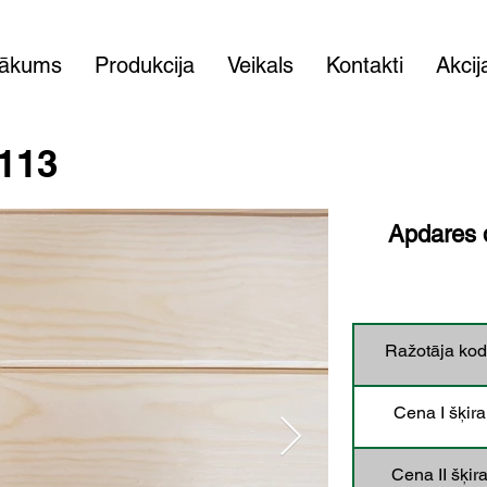
ākums
Produkcija
Veikals
Kontakti
Akcij
113
Apdares d
Ražotāja kod
Cena I šķira
Cena II šķira