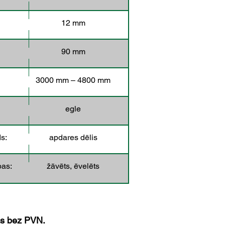
12 mm
90 mm
3000 mm – 4800 mm
egle
s:
apdares dēlis
bas:
žāvēts, ēvelēts
as bez PVN.