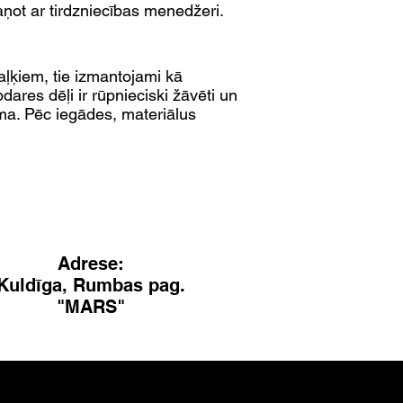
ot ar tirdzniecības menedžeri.
aļķiem, tie izmantojami kā
ares dēļi ir rūpnieciski žāvēti un
sma. Pēc iegādes, materiālus
Adrese:
Kuldīga, Rumbas pag.
"MARS"