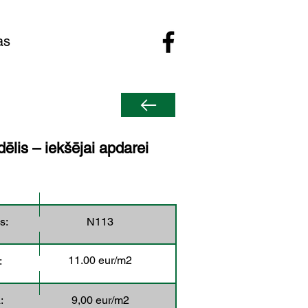
as
ēlis – iekšējai apdarei
s:
N113
11.00 eur/m2
:
:
9,00 eur/m2