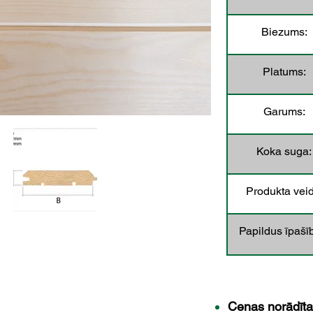
Biezums:
Platums:
Garums:
Koka suga:
Produkta veid
Papildus īpašī
Cenas norādīt