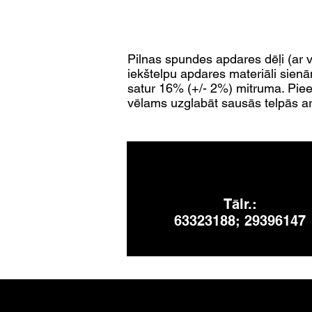
Pilnas spundes apdares dēļi (ar 
iekštelpu apdares materiāli sienā
satur 16% (+/- 2%) mitruma. Pieej
vēlams uzglabāt sausās telpās a
Tālr.:
63323188; 29396147